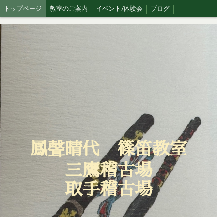
トップページ
教室のご案内
イベント/体験会
ブログ
鳳聲晴代 篠笛教室
三鷹稽古場
取手稽古場