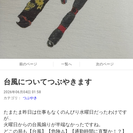
前のページ
一覧へ
次のページ
台風についてつぶやきます
2026年06月04日 01:58
カテゴリ：
つぶやき
たまたま昨日は仕事もなくのんびり水曜日だったわけです
が…
火曜日からの台風煽りが半端なかったですね。
どこの局も【台風】【危険⚠️】【通勤時間に直撃か！？】