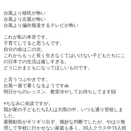
台風より移民が怖い
台風より左翼が怖い
台風より偏向報道するテレビが怖い
これが私の本音です。
子育てしてると思うんです。
自分の命は二の次。
これからもっと長く生きなくてはいけない子どもたちにこ
の日本での生活は厳しすぎる。
どうにかまともになってほしいものです。
と言うつぶやきです。
台風一過で暑くなるようです🙏
明日からのレッスン、教室冷やしてお待ちしてます🙌
※ちなみに余談ですが。
我が家の子どもたち2人は大雨の中、いつも通り登校しま
した。
避難勧告がギリギリ出ず、微妙な判断でしたが、やはり無
理して学校に行かせない家庭も多く、30人クラス中15人程