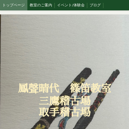
トップページ
教室のご案内
イベント/体験会
ブログ
鳳聲晴代 篠笛教室
三鷹稽古場
取手稽古場