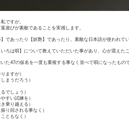
る私ですが。
言葉遊びが素敵であることを実感します。
い】であったり【妖艶】であったり。素敵な日本語が使われて
【いろは唄】について教えていただいた事があり、心が震えた
いた47の仮名を一度も重複する事なく並べて唄になったもの
香りますが）
てしまうだろう）
）
えるでしょう）
いやすい試練を）
抜き乗り越える）
に振り回される事なく）
うこともなく）