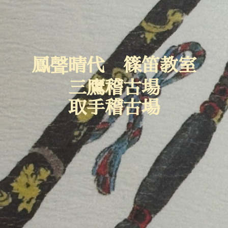
鳳聲晴代 篠笛教室
三鷹稽古場
取手稽古場