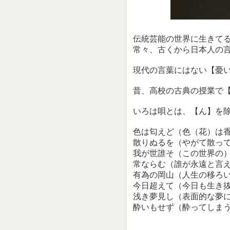
伝統芸能の世界に生きて
常々、古くから日本人の
現代の言葉にはない【憂
昔、高校の古典の授業で
いろは唄とは、【ん】を除
色は匂えど（色（花）は
散りぬるを（やがて散っ
我が世誰そ（この世界の
常ならむ（誰が永遠と言
有為の岡山（人生の移ろ
今日超えて（今日も生き
浅き夢見し（表面的な夢
酔いもせず（酔ってしま