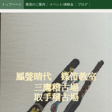
トップページ
教室のご案内
イベント/体験会
ブログ
鳳聲晴代 篠笛教室
三鷹稽古場
取手稽古場