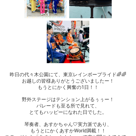
昨日の代々木公園にて、東京レインボープライド🌈🌈
お越しの皆様ありがとうございましたー！
もうとにかく興奮の1日！！
野外ステージはテンション上がるぅぅー！
パレードも至る所で見れて、
とてもハッピーになれた日でした。
琴奏者、あすかちゃん🤍実力派であり、
もうとにかくあすかWorld満載！！