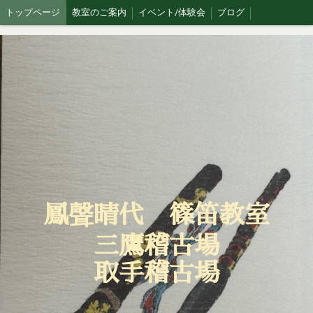
トップページ
教室のご案内
イベント/体験会
ブログ
鳳聲晴代 篠笛教室
三鷹稽古場
取手稽古場